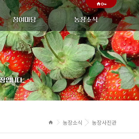
home
참여마당
농장소식
장입니다.
농장소식
농장사진관
home