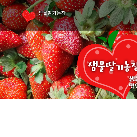
샘물딸기농장
샘물딸기농
샘
맛