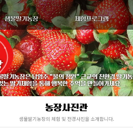
샘물딸기농장
체험프로그램
장
물딸기농장은 남양주
물의 정원
근교의 친환경 딸기농
있는 딸기체험을 통해 행복한 추억을 만들어가세요
농장사진관
샘물딸기농장의 체험 및 전경사진을 소개합니다.