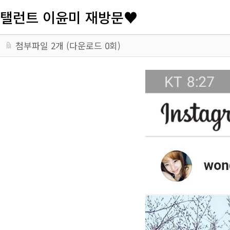
탤런트 이윤미 재방문♥
첨부파일
2
개 (다운로드
0
회)