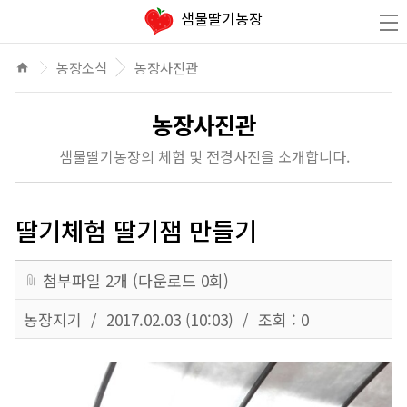
있는 딸기체험을 통해 행복한 추억을 만들어가세요
샘물딸기농장
농장소식
농장사진관
home
농장사진관
샘물딸기농장의 체험 및 전경사진을 소개합니다.
딸기체험 딸기잼 만들기
첨부파일
2
개 (다운로드
0
회)
농장지기 /
2017.02.03 (10:03) / 조회 : 0