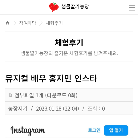
있는 딸기체험을 통해 행복한 추억을 만들어가세요
샘물딸기농장
참여마당
체험후기
home
체험후기
샘물딸기농장의 즐거운 체험후기를 남겨주세요.
뮤지컬 배우 홍지민 인스타
첨부파일
1
개 (다운로드
0
회)
농장지기 /
2023.01.28 (22:04) / 조회 : 0