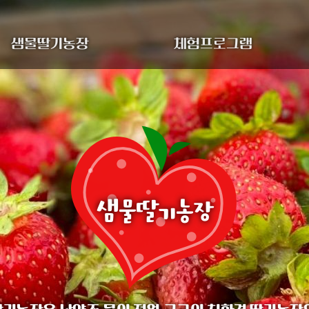
샘물딸기농장
체험프로그램
샘물딸기농장