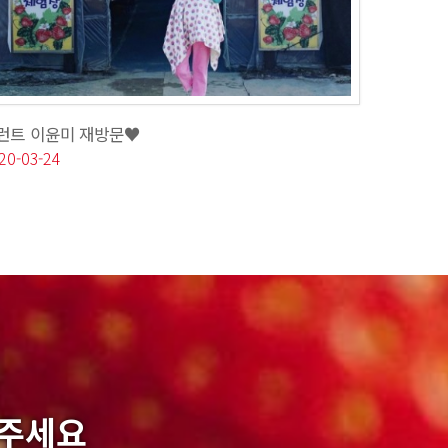
런트 이윤미 재방문♥
20-03-24
락주세요