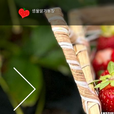
샘물딸기농장