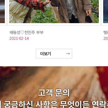
배동성♡전진주 부부
탤
2021-02-14
20
더보기
고객 문의
 궁금하신 사항은 무엇이든 연