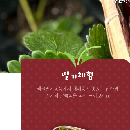
샘물딸
딸기체험
샘물딸기농장에서 재배중인 맛있는 친환경
딸기의 달콤함을 직접 느껴보세요