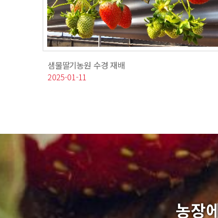
샘물딸기농원 수경 재배
2025-01-11
농장에