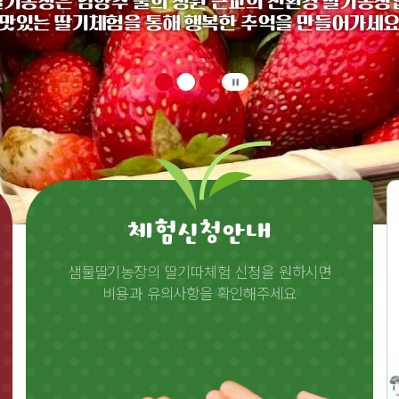
기농장은 남양주 물의 정원 근교의 친환경 딸기농장
맛있는 딸기체험을 통해 행복한 추억을 만들어가세
pause
체험신청안내
샘물딸기농장의 딸기따체험 신청을 원하시면
비용과 유의사항을 확인해주세요