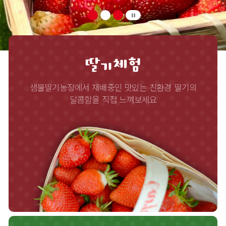
pause
딸기체험
샘물딸기농장에서 재배중인 맛있는 친환경 딸기의
달콤함을 직접 느껴보세요