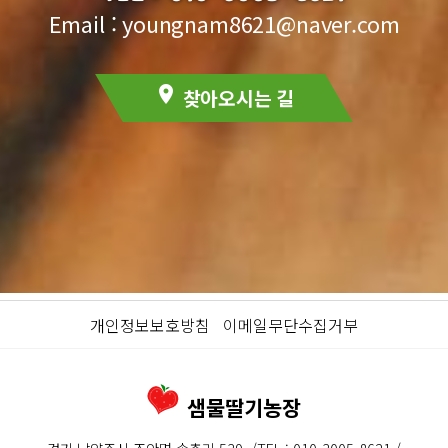
Email : youngnam8621@naver.com
location_on
찾아오시는 길
개인정보보호방침
이메일무단수집거부
샘물딸기농장