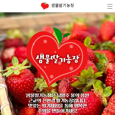
샘물딸기농장
샘물딸기농장
샘물딸기농장은 남양주 물의 정원
근교의 친환경 딸기농장입니다.
맛있는 딸기체험을 통해 행복한
추억을 만들어가세요