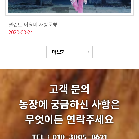
탤런트 이윤미 재방문♥
2020-03-24
더보기
고객 문의
농장에 궁금하신 사항은
무엇이든 연락주세요
TEL :
010-3005-8621