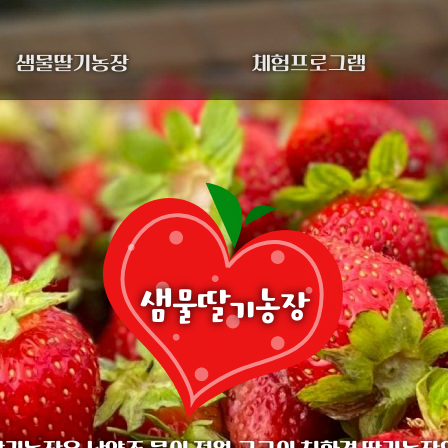
샘물딸기농장
체험프로그램
샘물딸기농장