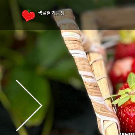
샘물딸기농장