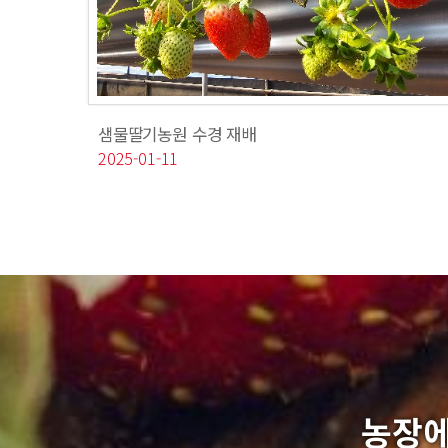
샘물딸기농원 수경 재배
2025-01-11
농장에