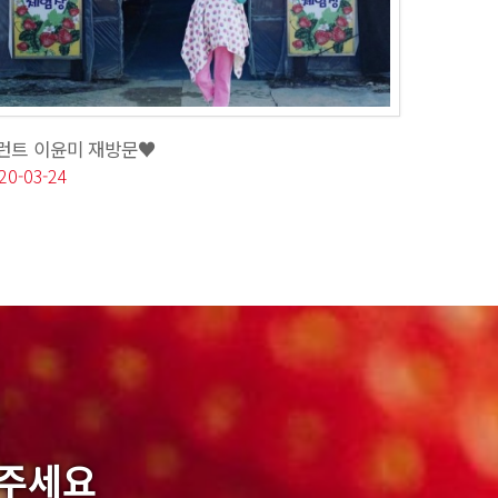
런트 이윤미 재방문♥
20-03-24
락주세요