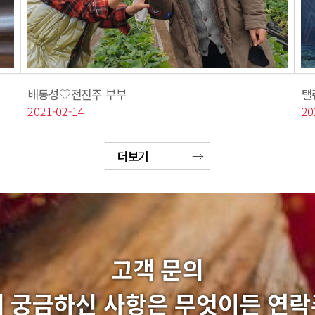
배동성♡전진주 부부
탤
2021-02-14
20
더보기
고객 문의
 궁금하신 사항은 무엇이든 연