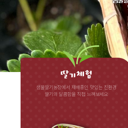
샘물딸
딸기체험
샘물딸기농장에서 재배중인 맛있는 친환경
딸기의 달콤함을 직접 느껴보세요