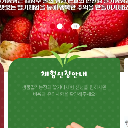
기농장은 남양주 물의 정원 근교의 친환경 딸기농장
맛있는 딸기체험을 통해 행복한 추억을 만들어가세
pause
체험신청안내
샘물딸기농장의 딸기따체험 신청을 원하시면
비용과 유의사항을 확인해주세요